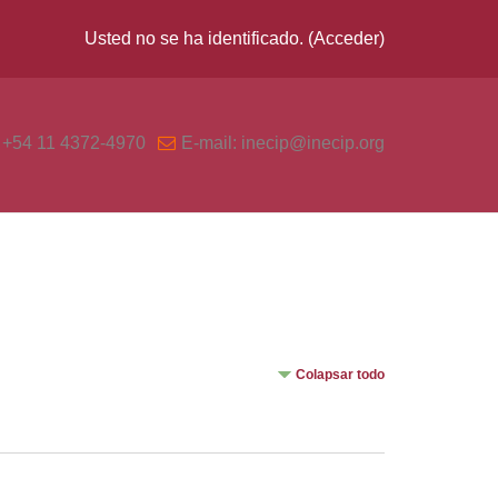
Usted no se ha identificado. (
Acceder
)
| +54 11 4372-4970
E-mail: inecip@inecip.org
Colapsar todo